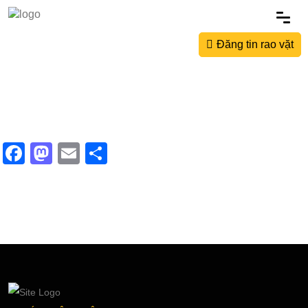
Đăng tin rao vặt
Facebook
Mastodon
Email
Share