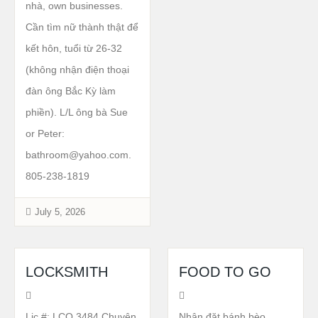
nhà, own businesses.
Cần tìm nữ thành thật để
kết hôn, tuổi từ 26-32
(không nhận điện thoại
đàn ông Bắc Kỳ làm
phiền). L/L ông bà Sue
or Peter:
bathroom@yahoo.com.
805-238-1819
July 5, 2026
LOCKSMITH
FOOD TO GO
Lic #: LCO.3484 Chuyên
Nhận đặt bánh bèo,