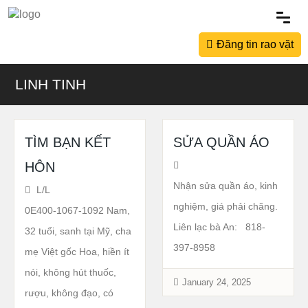
Đăng tin rao vặt
LINH TINH
TÌM BẠN KẾT
SỬA QUẦN ÁO
HÔN
Nhận sửa quần áo, kinh
L/L
nghiệm, giá phải chăng.
0E400-1067-1092 Nam,
Liên lạc bà An: 818-
32 tuổi, sanh tại Mỹ, cha
397-8958
mẹ Việt gốc Hoa, hiền ít
nói, không hút thuốc,
January 24, 2025
rượu, không đạo, có