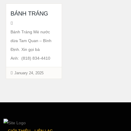
BÁNH TRÁNG
Bánh Tráng Mè nước
dừa Tam Quan – Bình
Định. Xin gọi bà
Anh: (818) 834-4410
January 24, 2025