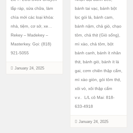
lắp ráp, sửa chữa, làm
bánh tai vạc, bánh bột
chìa mới các loại khóa:
lọc gói lá, bánh cam,
nhà, tiệm, cơ sở, xe…
bánh nậm, chả giò, chạo
Rekey – Madekey –
tôm, chả thịt (Giò sống),
Masterkey. Gọi: (818)
mì xào, chả tôm, bột
921-5055
bánh canh, bánh ít nhân
thịt, bánh giò, bánh ít lá
January 24, 2025
gai, cơm chiên thập cẩm,
mì xào giòn, gỏi tôm thịt,
xôi vò, xôi thập cẩm
v.v.. L/L cô Mai: 818-
633-4918
January 24, 2025