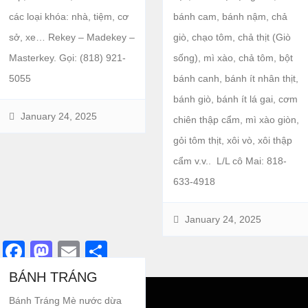
các loại khóa: nhà, tiệm, cơ
bánh cam, bánh nậm, chả
sở, xe… Rekey – Madekey –
giò, chạo tôm, chả thịt (Giò
Masterkey. Gọi: (818) 921-
sống), mì xào, chả tôm, bột
5055
bánh canh, bánh ít nhân thịt,
bánh giò, bánh ít lá gai, cơm
January 24, 2025
chiên thập cẩm, mì xào giòn,
gỏi tôm thịt, xôi vò, xôi thập
cẩm v.v.. L/L cô Mai: 818-
633-4918
January 24, 2025
Facebook
Mastodon
Email
Share
BÁNH TRÁNG
Bánh Tráng Mè nước dừa