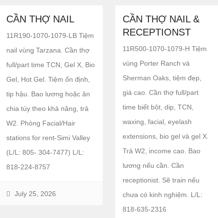
CẦN THỢ NAIL
CẦN THỢ NAIL &
RECEPTIONST
11R190-1070-1079-LB Tiệm
11R500-1070-1079-H Tiệm
nail vùng Tarzana. Cần thợ
vùng Porter Ranch và
full/part time TCN, Gel X, Bio
Sherman Oaks, tiệm đẹp,
Gel, Hot Gel. Tiệm ổn định,
giá cao. Cần thợ full/part
tip hậu. Bao lương hoặc ăn
time biết bột, dip, TCN,
chia tùy theo khả năng, trả
waxing, facial, eyelash
W2. Phòng Facial/Hair
extensions, bio gel và gel X.
stations for rent-Simi Valley
Trả W2, income cao. Bao
(L/L: 805- 304-7477) L/L:
lương nếu cần. Cần
818-224-8757
receptionist. Sẽ train nếu
July 25, 2026
chưa có kinh nghiệm. L/L:
818-635-2316