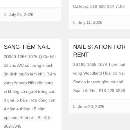
Call/text: 818-626-234-7152
July 25, 2026
July 11, 2026
SANG TIỆM NAIL
NAIL STATION FOR
RENT
2D300-1066-1075-Q Cơ hội
2G180-1065-1074 Tiệm nail
tốt cho A/C có lượng khách
vùng Woodland Hills, có Nail
ổn định muốn làm chủ. Tiệm
Station for rent gồm cả ghế
vùng Agoura Hills cần sang
Spa. L/L Thu: 818-428-5238
vì không có người trông coi.
8 ghế, 6 bàn. Hợp đồng còn
June 20, 2026
4 năm 4 tháng +5 năm
options. Rent rẻ. L/L: 818-
802-3345