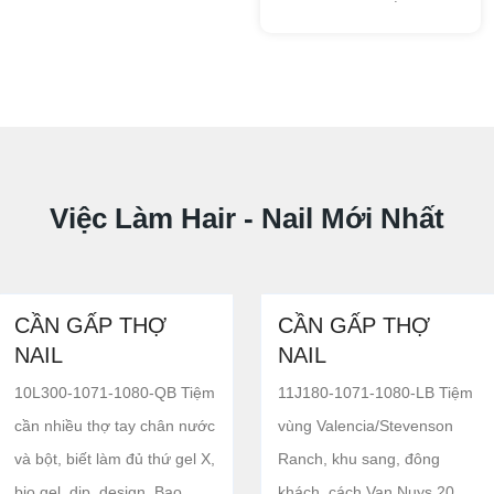
Việc Làm Hair - Nail Mới Nhất
CẦN GẤP THỢ
CẦN GẤP THỢ
NAIL
NAIL
10L300-1071-1080-QB Tiệm
11J180-1071-1080-LB Tiệm
cần nhiều thợ tay chân nước
vùng Valencia/Stevenson
và bột, biết làm đủ thứ gel X,
Ranch, khu sang, đông
bio gel, dip, design. Bao
khách, cách Van Nuys 20