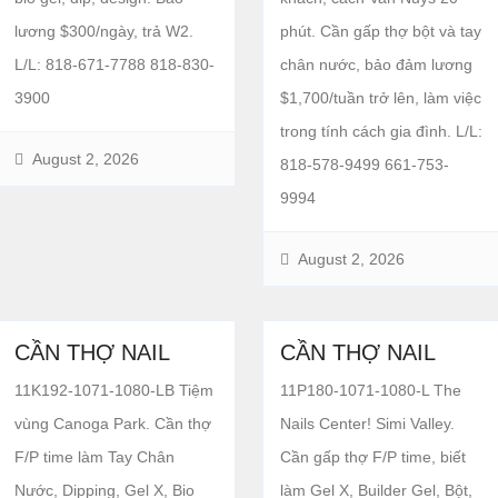
lương $300/ngày, trả W2.
phút. Cần gấp thợ bột và tay
L/L: 818-671-7788 818-830-
chân nước, bảo đảm lương
3900
$1,700/tuần trở lên, làm việc
trong tính cách gia đình. L/L:
August 2, 2026
818-578-9499 661-753-
9994
August 2, 2026
CẦN THỢ NAIL
CẦN THỢ NAIL
11K192-1071-1080-LB Tiệm
11P180-1071-1080-L The
vùng Canoga Park. Cần thợ
Nails Center! Simi Valley.
F/P time làm Tay Chân
Cần gấp thợ F/P time, biết
Nước, Dipping, Gel X, Bio
làm Gel X, Builder Gel, Bột,