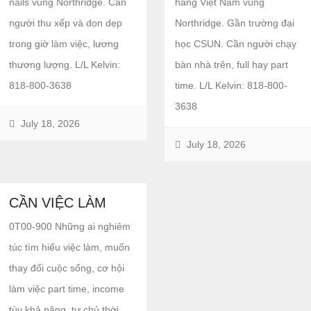
nails vùng Northridge. Cần
hàng Việt Nam vùng
người thu xếp và dọn dẹp
Northridge. Gần trường đại
trong giờ làm việc, lương
học CSUN. Cần người chạy
thương lượng. L/L Kelvin:
bàn nhà trên, full hay part
818-800-3638
time. L/L Kelvin: 818-800-
3638
July 18, 2026
July 18, 2026
CẦN VIỆC LÀM
0T00-900 Những ai nghiêm
túc tìm hiểu việc làm, muốn
thay đổi cuộc sống, cơ hội
làm việc part time, income
tùy khả năng, tự chủ thời