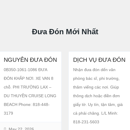
Đưa Đón Mới Nhất
NGUYÊN ĐƯA ĐÓN
DỊCH VỤ ĐƯA ĐÓN
0B350-1061-1086 ĐƯA
Nhận đưa đón dến văn
ĐÓN KHẮP NƠI. XE VAN 8
phòng bác sĩ, phi trường,
chỗ. PHI TRƯỜNG LAX –
thăm viếng các nơi. Giúp
DU THUYỀN CRUISE LONG
thông dịch hoặc điền đơn
BEACH Phone: 818-448-
giấy tờ. Uy tín, tận tâm, giá
3179
cả phải chăng. L/L Minh:
818-231-5603
May 22, 2026