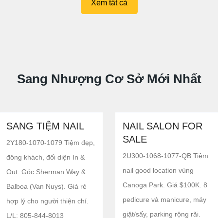
Xem tất cả
Sang Nhượng Cơ Sở Mới Nhất
SANG TIỆM NAIL
NAIL SALON FOR
SALE
2Y180-1070-1079 Tiệm đẹp,
2U300-1068-1077-QB Tiệm
đông khách, đối diện In &
nail good location vùng
Out. Góc Sherman Way &
Canoga Park. Giá $100K. 8
Balboa (Van Nuys). Giá rẻ
pedicure và manicure, máy
hợp lý cho người thiện chí.
giặt/sấy, parking rộng rãi.
L/L: 805-844-8013