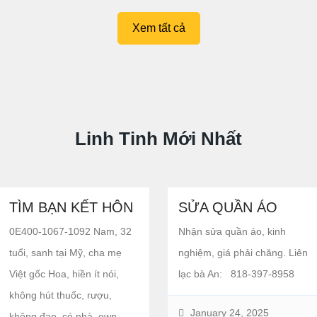
Xem tất cả
Linh Tinh Mới Nhất
TÌM BẠN KẾT HÔN
SỬA QUẦN ÁO
0E400-1067-1092 Nam, 32
Nhận sửa quần áo, kinh
tuổi, sanh tại Mỹ, cha mẹ
nghiệm, giá phải chăng. Liên
Việt gốc Hoa, hiền ít nói,
lạc bà An: 818-397-8958
không hút thuốc, rượu,
January 24, 2025
không đạo, có nhà, own