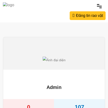
Đăng tin rao vặt
Admin
0
107