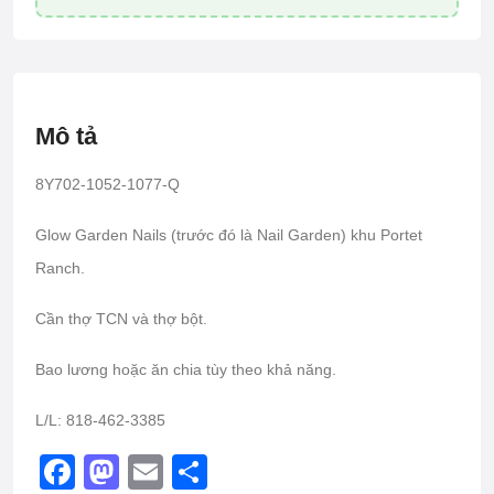
Mô tả
8Y702-1052-1077-Q
Glow Garden Nails (trước đó là Nail Garden) khu Portet
Ranch.
Cần thợ TCN và thợ bột.
Bao lương hoặc ăn chia tùy theo khả năng.
L/L: 818-462-3385
F
M
E
S