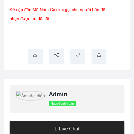
a
a
m
h
Đề cập đến Mõ Nam Cali khi gọi cho người bán để
c
st
ail
ar
nhận được ưu đãi tốt
e
o
e
b
d
o
o
o
n
k
Admin
Người buôn bán
Live Chat