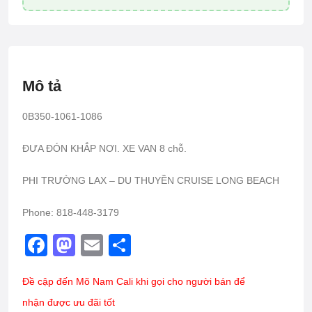
Mô tả
0B350-1061-1086
ĐƯA ĐÓN KHẮP NƠI. XE VAN 8 chỗ.
PHI TRƯỜNG LAX – DU THUYỀN CRUISE LONG BEACH
Phone: 818-448-3179
F
M
E
S
a
a
m
h
Đề cập đến Mõ Nam Cali khi gọi cho người bán để
c
st
ail
ar
nhận được ưu đãi tốt