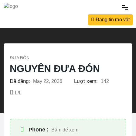
Đăng tin rao vặt
ĐƯA ĐÓN
NGUYÊN ĐƯA ĐÓN
Đã đăng:
Lượt xem:
May 22, 2026
142
L/L
Phone :
Bấm để xem