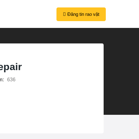
Đăng tin rao vặt
epair
m:
636