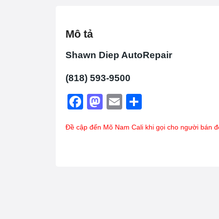
Mô tả
Shawn Diep AutoRepair
(818) 593-9500
F
M
E
S
a
a
m
h
Đề cập đến Mõ Nam Cali khi gọi cho người bán đ
c
st
ail
ar
e
o
e
b
d
o
o
o
n
k